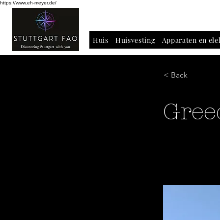
https://www.eh-meyer.de/
Huis
Huisvesting
Apparaten en ele
< Back
Gree